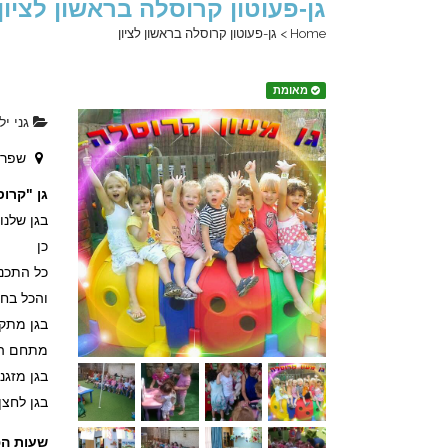
גן-פעוטון קרוסלה בראשון לציון
Home
>
גן-פעוטון קרוסלה בראשון לציון
מאומת
גני יל
שפרינצק 15, ראשו
גן "קרו
בגן שלנו
כן
כל התכנ
והכל בחי
בגן מתקי
מתחם הגן
בגן מזגנ
בגן לחצן
שעות הפ