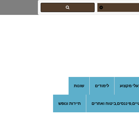
צהרון בקרית אונו
עלי מקצוע
לימודים
שונות
ים,פיננסים,ביטוח ואחרים
תיירות ונופש