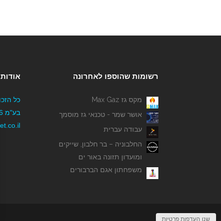
רשומות שהוספו לאחרונה
אודותי
מקס גז Max Gaz
כל הזכו
אושר שמר - טכנאי גז מוסמך
t.co.il
עבודה עברית
החלבוניה – בר חלבון, שייקים
ומועדון תזונה באור ים
משפחתון אגם הברבורים
שנו העדפות פרטיות