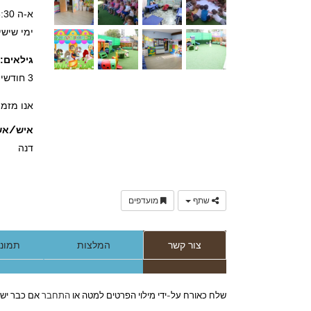
א-ה 6:30 עד 18:00 .
ימי שישי וערבי 
גילאים:
3 חודשים עד 4 שנים .
אנו מזמי
איש/אש
דנה
שתף
מועדפים
צור קשר
המלצות
תמונות 
שלח כאורח על-ידי מילוי הפרטים למטה או
התחבר
אם כבר יש 