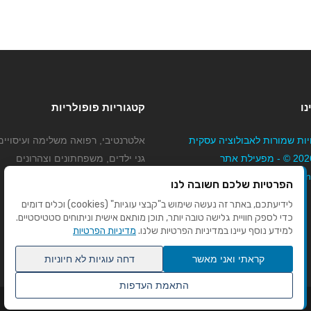
נו
קטגוריות פופולריות
יות שמורות לאבולוציה עסקית
אלטרנטיבי, רפואה משלימה ועיסויים
בע"מ 2026 © - מפעילת אתר
גני ילדים, משפחתונים וצהרונים
Mybizne
קוסמטיקה טיפוח ויופי
הפרטיות שלכם חשובה לנו
מורים לנהיגה
לידיעתכם, באתר זה נעשה שימוש ב"קבצי עוגיות" (cookies) וכלים דומים
כדי לספק חוויית גלישה טובה יותר, תוכן מותאם אישית וניתוחים סטטיסטיים.
למידע נוסף עיינו במדיניות הפרטיות שלנו.
מדיניות הפרטיות
קראתי ואני מאשר
דחה עוגיות לא חיוניות
התאמת העדפות