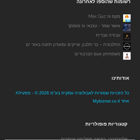
רשומות שהוספו לאחרונה
מקס גז Max Gaz
אושר שמר - טכנאי גז מוסמך
עבודה עברית
החלבוניה – בר חלבון, שייקים ומועדון תזונה באור ים
משפחתון אגם הברבורים
אודותינו
כל הזכויות שמורות לאבולוציה עסקית בע"מ 2026 © - מפעילת
אתר Mybiznet.co.il
קטגוריות פופולריות
אלטרנטיבי, רפואה משלימה ועיסויים