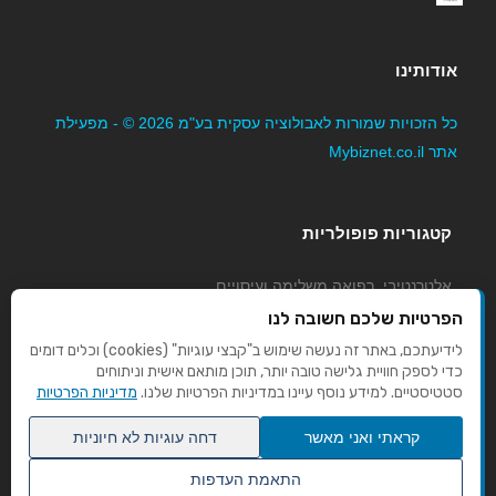
אודותינו
כל הזכויות שמורות לאבולוציה עסקית בע"מ 2026 © - מפעילת
אתר Mybiznet.co.il
קטגוריות פופולריות
אלטרנטיבי, רפואה משלימה ועיסויים
גני ילדים, משפחתונים וצהרונים
הפרטיות שלכם חשובה לנו
קוסמטיקה טיפוח ויופי
לידיעתכם, באתר זה נעשה שימוש ב"קבצי עוגיות" (cookies) וכלים דומים
כדי לספק חוויית גלישה טובה יותר, תוכן מותאם אישית וניתוחים
מורים לנהיגה
סטטיסטיים. למידע נוסף עיינו במדיניות הפרטיות שלנו.
מדיניות הפרטיות
קראתי ואני מאשר
דחה עוגיות לא חיוניות
התאמת העדפות