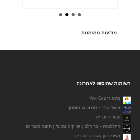
מודעות ממומנות
רשומות שהוספו לאחרונה
מקס גז Max Gaz
אושר שמר - טכנאי גז מוסמך
עבודה עברית
החלבוניה – בר חלבון, שייקים ומועדון תזונה באור ים
משפחתון אגם הברבורים