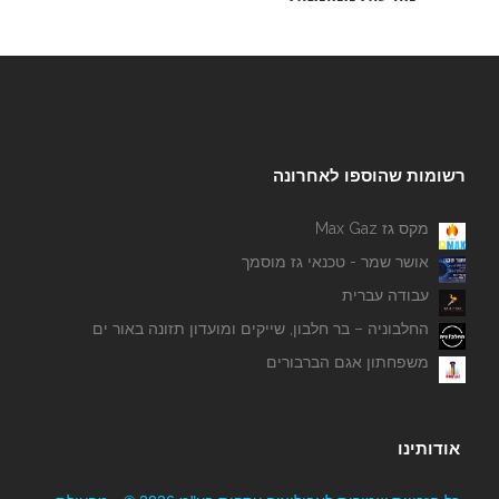
רשומות שהוספו לאחרונה
מקס גז Max Gaz
אושר שמר - טכנאי גז מוסמך
עבודה עברית
החלבוניה – בר חלבון, שייקים ומועדון תזונה באור ים
משפחתון אגם הברבורים
אודותינו