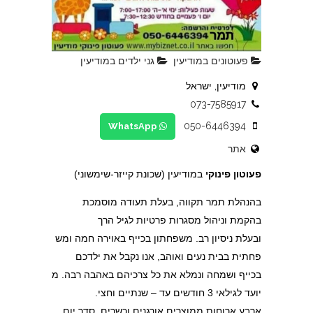
פעוטונים במודיעין
גני ילדים במודיעין
מודיעין, ישראל
073-7585917
050-6446394
WhatsApp
אתר
פעוטון פינוקי
במודיעין (שכונת קייזר-שימשוני)
בהנהלת תמר תקווה, בעלת תעודה מוסמכת
בהקמת וניהול מסגרות פרטיות לגיל הרך
ובעלת ניסיון רב. משפחתון בכייף באוירה חמה ומש
פחתית בבית נעים ואוהב, אנו נקבל את ילדכם
בכייף ושמחה ונמלא את כל צרכיהם באהבה רבה. מ
יועד לגילאי 3 חודשים עד – שנתיים וחצי.
ארבע ארוחות ממוצרים אורגנים וכשרים, סדר יום