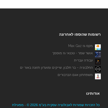
רשומות שהוספו לאחרונה
מקס גז Max Gaz
אושר שמר - טכנאי גז מוסמך
עבודה עברית
החלבוניה – בר חלבון, שייקים ומועדון תזונה באור ים
משפחתון אגם הברבורים
אודותינו
כל הזכויות שמורות לאבולוציה עסקית בע"מ 2026 © - מפעילת