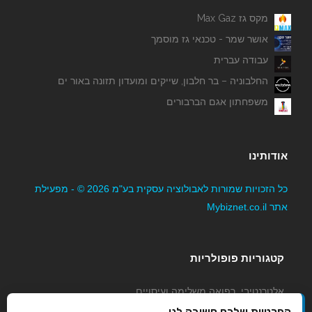
מקס גז Max Gaz
אושר שמר - טכנאי גז מוסמך
עבודה עברית
החלבוניה – בר חלבון, שייקים ומועדון תזונה באור ים
משפחתון אגם הברבורים
אודותינו
כל הזכויות שמורות לאבולוציה עסקית בע"מ 2026 © - מפעילת
אתר Mybiznet.co.il
קטגוריות פופולריות
אלטרנטיבי, רפואה משלימה ועיסויים
גני ילדים, משפחתונים וצהרונים
הפרטיות שלכם חשובה לנו