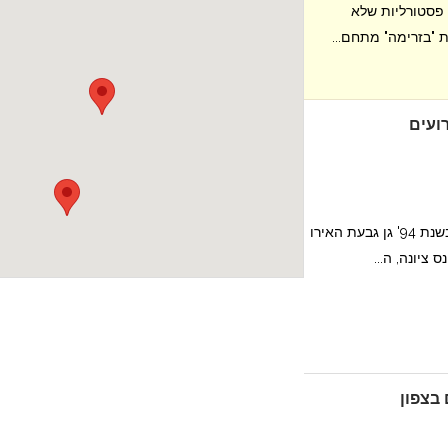
פסטורליות שלא
 "בזרימה" מתחם...
ועים
על גבעה ירוקה בין פרדסים, נוסד בשנת 94' גן גבעת האירו
 ציונה, ה...
 בצפון