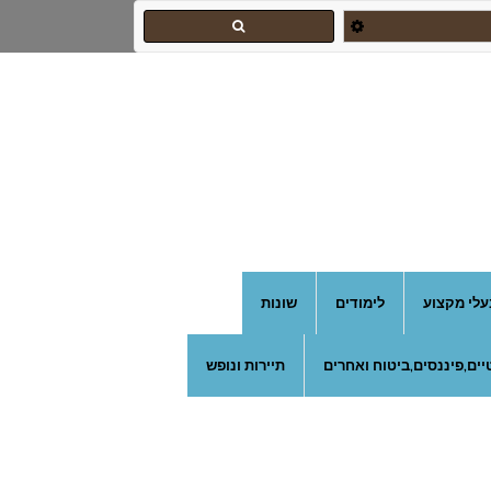
עלי מקצוע
לימודים
שונות
ים,פיננסים,ביטוח ואחרים
תיירות ונופש
אורי צילום אירועים