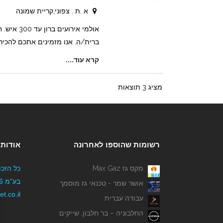
א .ת . צפוני,קריית שמונה
אולמי אירועי
ברית/ה. אנו מזמינים אתכם להכיר
קרא עוד....
מציג 3 תוצאות
רשומות שהוספו לאחרונה
אודותי
מקס גז Max Gaz
כל הזכו
אושר שמר - טכנאי גז מוסמך
t.co.il
עבודה עברית
החלבוניה – בר חלבון, שייקים