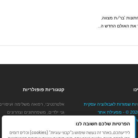
ם ברון עד 300 איש. חתונות 'בר/ת מצווה,
 את האולם החדש ה...
נו
קטגוריות פופולריות
יות שמורות לאבולוציה עסקית
אלטרנטיבי, רפואה משלימה ועיסויים
בע"מ 2026 © - מפעילת אתר
גני ילדים, משפחתונים וצהרונים
Mybizne
קוסמטיקה טיפוח ויופי
הפרטיות שלכם חשובה לנו
מורים לנהיגה
לידיעתכם, באתר זה נעשה שימוש ב"קבצי עוגיות" (cookies) וכלים דומים