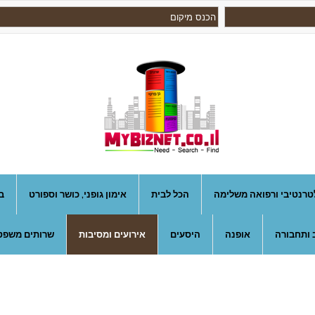
טרנטיבי ורפואה משלימה
הכל לבית
אימון גופני, כושר וספורט
ב
 ותחבורה
אופנה
היסעים
אירועים ומסיבות
שרותים משפטי