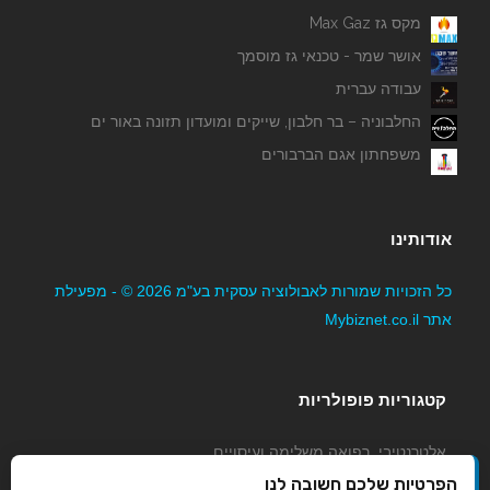
מקס גז Max Gaz
אושר שמר - טכנאי גז מוסמך
עבודה עברית
החלבוניה – בר חלבון, שייקים ומועדון תזונה באור ים
משפחתון אגם הברבורים
אודותינו
כל הזכויות שמורות לאבולוציה עסקית בע"מ 2026 © - מפעילת
אתר Mybiznet.co.il
קטגוריות פופולריות
אלטרנטיבי, רפואה משלימה ועיסויים
גני ילדים, משפחתונים וצהרונים
הפרטיות שלכם חשובה לנו