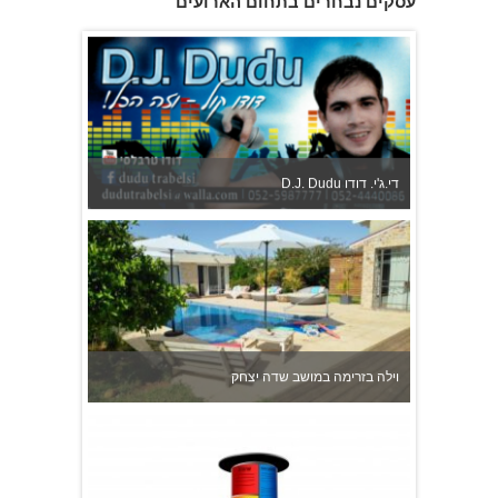
עסקים נבחרים בתחום הארועים
D.J. Dudu די.ג'י. דודו
וילה בזרימה במושב שדה יצחק