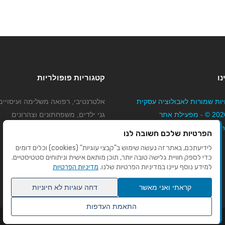
נו
קטגוריות פופולריות
יות שמורות לאבולוציה עסקית
אלטרנטיבי, רפואה משלימה ועיסויים
בע"מ 2026 © - מפעילת אתר
גני ילדים, משפחתונים וצהרונים
Mybizne
קוסמטיקה טיפוח ויופי
הפרטיות שלכם חשובה לנו
מורים לנהיגה
לידיעתכם, באתר זה נעשה שימוש ב"קבצי עוגיות" (cookies) וכלים דומים
כדי לספק חוויית גלישה טובה יותר, תוכן מותאם אישית וניתוחים סטטיסטיים.
למידע נוסף עיינו במדיניות הפרטיות שלנו.
מדיניות הפרטיות
קראתי ואני מאשר
דחה עוגיות לא חיוניות
התאמת העדפות