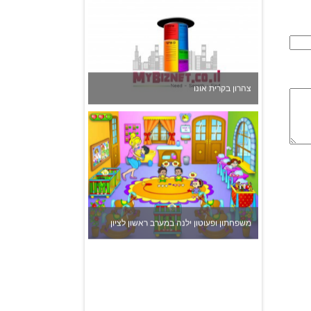
משפחתון ופעוטון ילנה במערב ראשון לציון