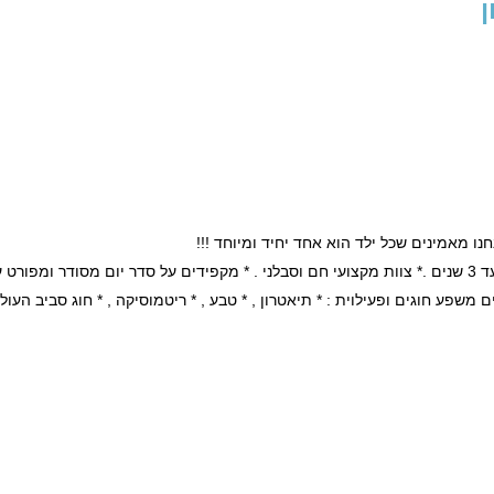
ן
חנו מאמינים שכל ילד הוא אחד יחיד ומיוחד !!!
* מקבלים באהבה תינוקות וילדים החל מגיל 3 חודשיים עד 3 שנים .* צוות מקצועי חם וסבלני . * מקפידים על סדר יום מסודר ומפו
נים משפע חוגים ופעילוית : * תיאטרון , * טבע , * ריטמוסיקה , * חוג סביב העול