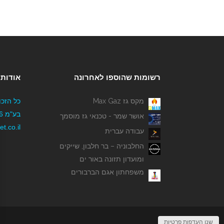
רשומות שהוספו לאחרונה
אודותי
מקס גז Max Gaz
כל הזכו
אושר שמר - טכנאי גז מוסמך
t.co.il
עבודה עברית
החלבוניה – בר חלבון, שייקים
ומועדון תזונה באור ים
משפחתון אגם הברבורים
שנו העדפות פרטיות