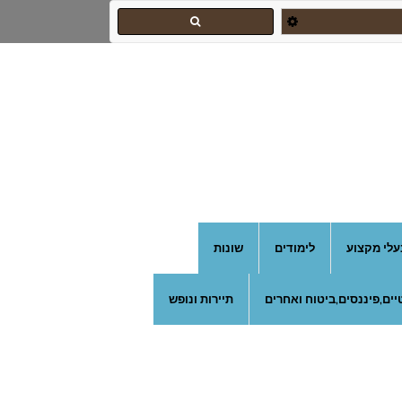
עלי מקצוע
לימודים
שונות
ים,פיננסים,ביטוח ואחרים
תיירות ונופש
צהרון בקרית אונו