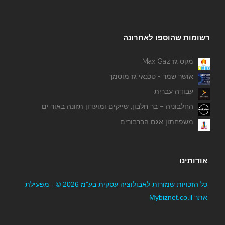
רשומות שהוספו לאחרונה
מקס גז Max Gaz
אושר שמר - טכנאי גז מוסמך
עבודה עברית
החלבוניה – בר חלבון, שייקים ומועדון תזונה באור ים
משפחתון אגם הברבורים
כלבו יודן
אודותינו
כל הזכויות שמורות לאבולוציה עסקית בע"מ 2026 © - מפעילת
אתר Mybiznet.co.il
ארזים - גיזום והעתקת עצים