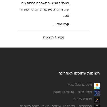
במכלול ענייני המשפחה לרבות גירו
שין, מזונות, משמורת, ענייני רכוש וה
סכ...
קרא עוד....
מציג 3 תוצאות
רשומות שהוספו לאחרונה
מקס גז Max Gaz
אושר שמר - טכנאי גז מוסמך
עבודה עברית
החלבוניה – בר חלבון, שייקים ומועדון תזונה באור ים