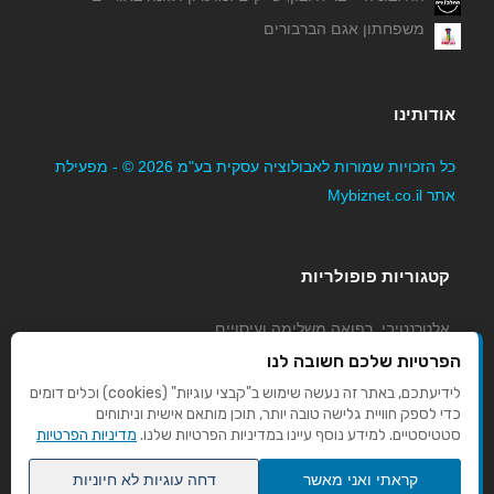
משפחתון אגם הברבורים
אודותינו
כל הזכויות שמורות לאבולוציה עסקית בע"מ 2026 © - מפעילת
אתר Mybiznet.co.il
קטגוריות פופולריות
אלטרנטיבי, רפואה משלימה ועיסויים
גני ילדים, משפחתונים וצהרונים
הפרטיות שלכם חשובה לנו
קוסמטיקה טיפוח ויופי
לידיעתכם, באתר זה נעשה שימוש ב"קבצי עוגיות" (cookies) וכלים דומים
כדי לספק חוויית גלישה טובה יותר, תוכן מותאם אישית וניתוחים
מורים לנהיגה
סטטיסטיים. למידע נוסף עיינו במדיניות הפרטיות שלנו.
מדיניות הפרטיות
קראתי ואני מאשר
דחה עוגיות לא חיוניות