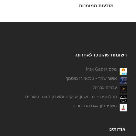
רהיטי אלברט
מודעות ממומנות
ארזים - גיזום והעתקת עצים
רשומות שהוספו לאחרונה
מקס גז Max Gaz
אושר שמר - טכנאי גז מוסמך
עבודה עברית
תדמית אומנות בעץ
החלבוניה – בר חלבון, שייקים ומועדון תזונה באור ים
משפחתון אגם הברבורים
אודותינו