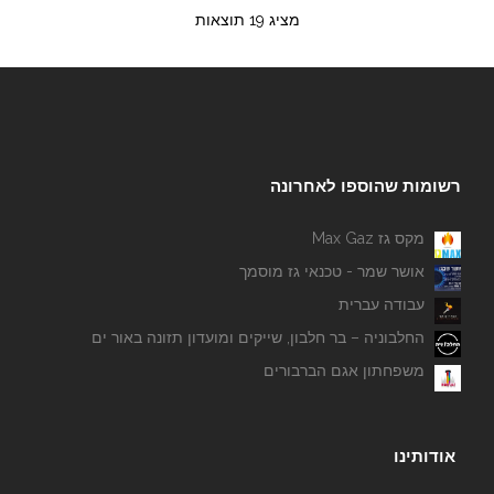
מציג 19 תוצאות
רשומות שהוספו לאחרונה
מקס גז Max Gaz
אושר שמר - טכנאי גז מוסמך
עבודה עברית
החלבוניה – בר חלבון, שייקים ומועדון תזונה באור ים
משפחתון אגם הברבורים
אודותינו