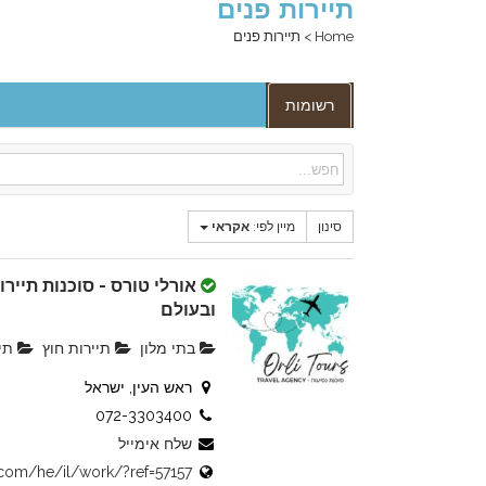
תיירות פנים
Home
>
תיירות פנים
רשומות
סינון
מיין לפי:
אקראי
אורלי טורס - סוכנות תייר
ובעולם
בתי מלון
תיירות חוץ
תיי
ראש העין, ישראל
072-3303400
שלח אימייל
or.com/he/il/work/?ref=57157