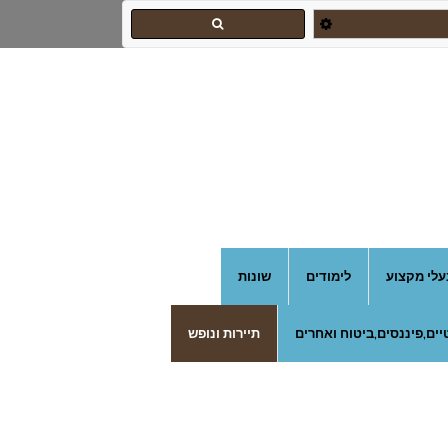
עלי מקצוע
לימודים
שונות
ים,פיננסים,ביטוח ואחרים
תיירות ונופש