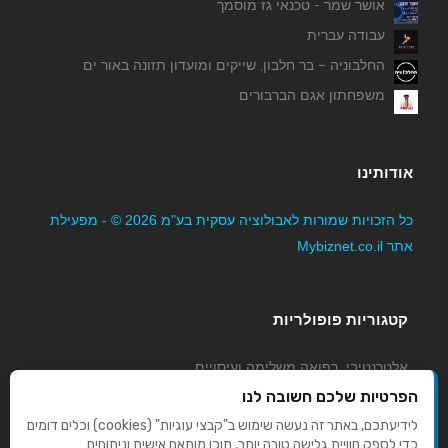
אושר שמר - טכנאי גז מוסמך
עבודה עברית
טימר איבן - קבלן לעבודות אינסטלציה, מים וביוב
החלבוניה – בר חלבון, שייקים ומועדון תזונה באור ים
משפחתון אגם הברבורים
נט קיור מחשבים
אודותינו
כל הזכויות שמורות לאבולוציה עסקית בע"מ 2026 © - מפעילת
אתר Mybiznet.co.il
מוצרי אלומיניום רעננה בע"מ
קטגוריות פופולריות
אלטרנטיבי, רפואה משלימה ועיסויים
גני ילדים, משפחתונים וצהרונים
הפרטיות שלכם חשובה לנו
קוסמטיקה טיפוח ויופי
לידיעתכם, באתר זה נעשה שימוש ב"קבצי עוגיות" (cookies) וכלים דומים
כדי לספק חוויית גלישה טובה יותר, תוכן מותאם אישית וניתוחים
מורים לנהיגה