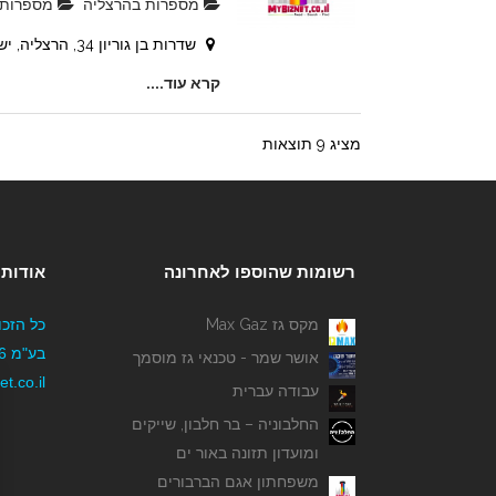
מספרות בהרצליה
מספרות ו
שדרות בן גוריון 34, הרצליה, ישראל
קרא עוד....
מציג 9 תוצאות
רשומות שהוספו לאחרונה
אודותי
מקס גז Max Gaz
כל הזכו
אושר שמר - טכנאי גז מוסמך
t.co.il
עבודה עברית
החלבוניה – בר חלבון, שייקים
ומועדון תזונה באור ים
משפחתון אגם הברבורים