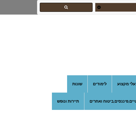
עלי מקצוע
לימודים
שונות
ים,פיננסים,ביטוח ואחרים
תיירות ונופש