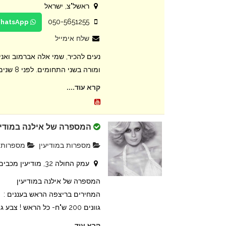
ראשל"צ, ישראל
050-5651255
WhatsApp
שלח אימייל
נעים להכיר, שמי אלה אברמוב ואנ
ומורה בשני התחומים. לפני 8 שנים הקמתי את העסק ש...
קרא עוד....
המספרה של אילנה במודיע
מספרות במודיעין
מספרות ו
עמק החולה 32, מודיעין מכבים רעות, ישראל
המספרה של אילנה במודיעין
המחירים בריצפה הראש בעננים :
גוונים 200 ש"ח- כל הראש ! צבע גוונים ו...
קרא עוד....