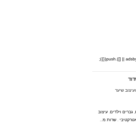
דוד
יצוב שיער
גברים וילדים. עיצוב
רקטיבי . שרות מ...