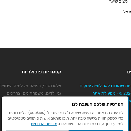
עיצוב שיער
נו
קטגוריות פופולריות
יות שמורות לאבולוציה עסקית
אלטרנטיבי, רפואה משלימה ועיסויים
בע"מ 2026 © - מפעילת אתר
גני ילדים, משפחתונים וצהרונים
Mybizne
קוסמטיקה טיפוח ויופי
הפרטיות שלכם חשובה לנו
מורים לנהיגה
לידיעתכם, באתר זה נעשה שימוש ב"קבצי עוגיות" (cookies) וכלים דומים
כדי לספק חוויית גלישה טובה יותר, תוכן מותאם אישית וניתוחים סטטיסטיים.
למידע נוסף עיינו במדיניות הפרטיות שלנו.
מדיניות הפרטיות