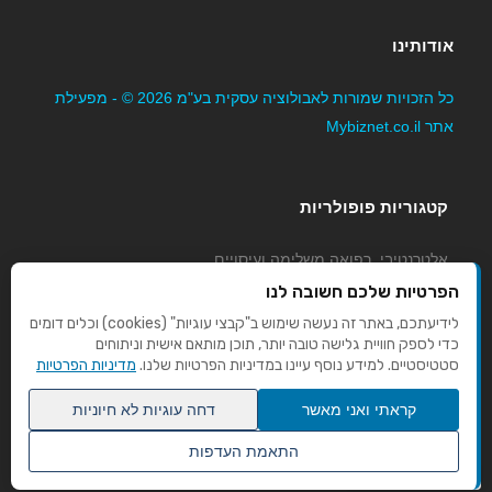
אודותינו
כל הזכויות שמורות לאבולוציה עסקית בע"מ 2026 © - מפעילת
אתר Mybiznet.co.il
קטגוריות פופולריות
אלטרנטיבי, רפואה משלימה ועיסויים
גני ילדים, משפחתונים וצהרונים
הפרטיות שלכם חשובה לנו
קוסמטיקה טיפוח ויופי
לידיעתכם, באתר זה נעשה שימוש ב"קבצי עוגיות" (cookies) וכלים דומים
כדי לספק חוויית גלישה טובה יותר, תוכן מותאם אישית וניתוחים
מורים לנהיגה
סטטיסטיים. למידע נוסף עיינו במדיניות הפרטיות שלנו.
מדיניות הפרטיות
קראתי ואני מאשר
דחה עוגיות לא חיוניות
התאמת העדפות
שנו העדפות פרטיות