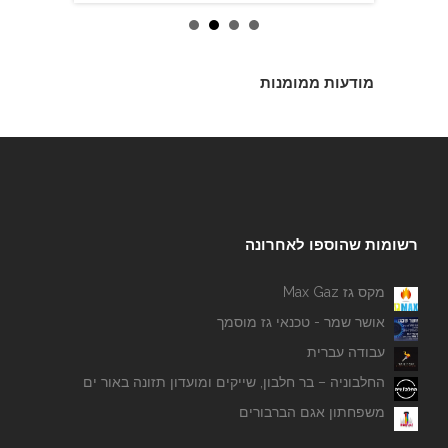
מודעות ממומנות
רשומות שהוספו לאחרונה
מקס גז Max Gaz
אושר שמר - טכנאי גז מוסמך
עבודה עברית
החלבוניה – בר חלבון, שייקים ומועדון תזונה באור ים
משפחתון אגם הברבורים