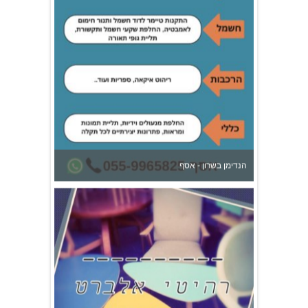
הנדימן בשרון - אסף
רהיטי אלברט