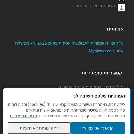
משפחתון אגם הברבורים
אודותינו
כל הזכויות שמורות לאבולוציה עסקית בע"מ 2026 © - מפעילת
אתר Mybiznet.co.il
תדמית אומנות בעץ
קטגוריות פופולריות
אלטרנטיבי, רפואה משלימה ועיסויים
ארזים - גיזום והעתקת עצים
גני ילדים, משפחתונים וצהרונים
הפרטיות שלכם חשובה לנו
קוסמטיקה טיפוח ויופי
לידיעתכם, באתר זה נעשה שימוש ב"קבצי עוגיות" (cookies) וכלים דומים
כדי לספק חוויית גלישה טובה יותר, תוכן מותאם אישית וניתוחים
מורים לנהיגה
סטטיסטיים. למידע נוסף עיינו במדיניות הפרטיות שלנו.
מדיניות הפרטיות
קראתי ואני מאשר
דחה עוגיות לא חיוניות
א.מ דודי שמש