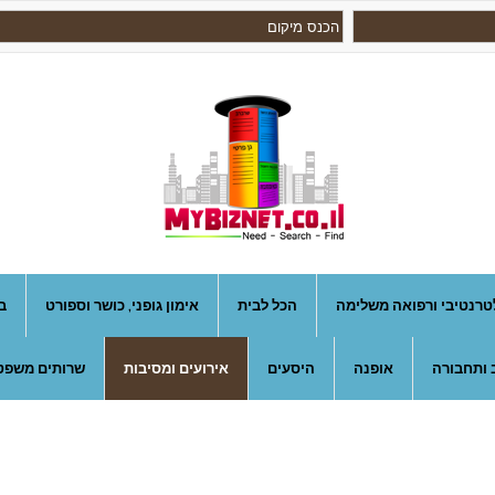
טרנטיבי ורפואה משלימה
הכל לבית
אימון גופני, כושר וספורט
ב
 ותחבורה
אופנה
היסעים
אירועים ומסיבות
שרותים משפטי