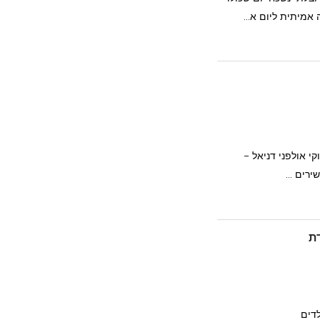
אמיתית ליום א...
קי אולפני דניאל –
רים ...
דת
דים