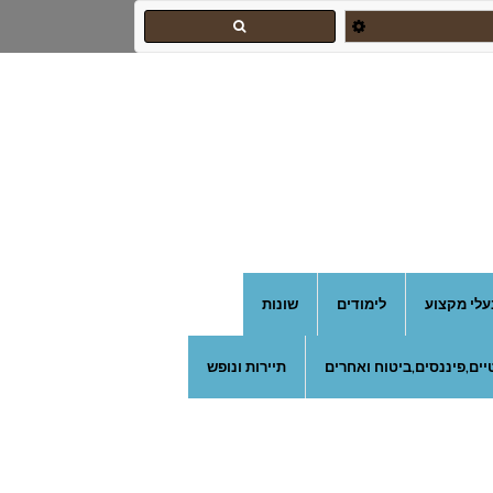
עלי מקצוע
לימודים
שונות
ים,פיננסים,ביטוח ואחרים
תיירות ונופש
אורי צילום אירועים