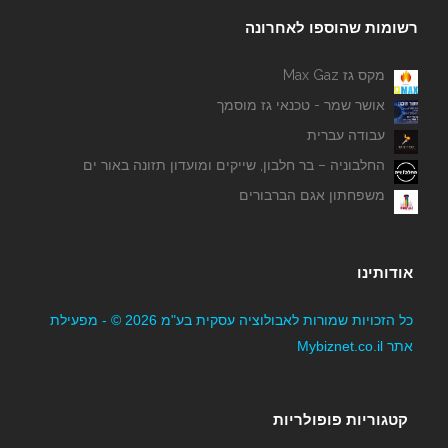
רשומות שהוספו לאחרונה
מקס גז Max Gaz
אושר שמר - טכנאי גז מוסמך
שיש השלום מצבות לגזיאל
עבודה עברית
החלבוניה – בר חלבון, שייקים ומועדון תזונה באור ים
משפחתון אגם הברבורים
אודותינו
כל הזכויות שמורות לאבולוציה עסקית בע"מ 2026 © - מפעילת
B Fit By Sasya- מאמנת לאורח חיים בריא
אתר Mybiznet.co.il
קטגוריות פופולריות