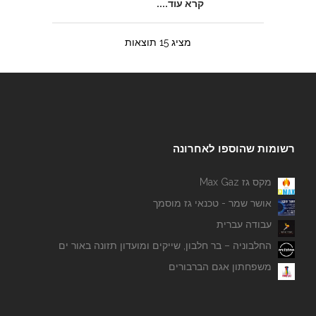
קרא עוד....
מציג 15 תוצאות
רשומות שהוספו לאחרונה
מקס גז Max Gaz
אושר שמר - טכנאי גז מוסמך
עבודה עברית
החלבוניה – בר חלבון, שייקים ומועדון תזונה באור ים
משפחתון אגם הברבורים