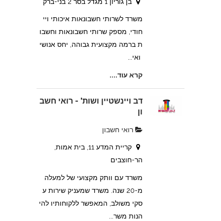
בן גוריון 1 מגדל בסר 2 בני-ברק
משרד לשרותי חשבונאות איכותי ויי
חודי, מספק שרותי חשבונאות וחשבו
ת ברמה מקצועית גבוהה, יחס אנושי
ואי...
קרא עוד....
דב ויינשטיין ושות' - רואי חשב
ון
רואי חשבון
קריית המדע 11, בית אמות,
הר-חוצבים
משרד עם וותק מקצועי של למעלה
מ-20 שנה. משרד שמעניק שירות ע
סקי משולב, המאפשר ללקוחותיו להי
הנות משר...