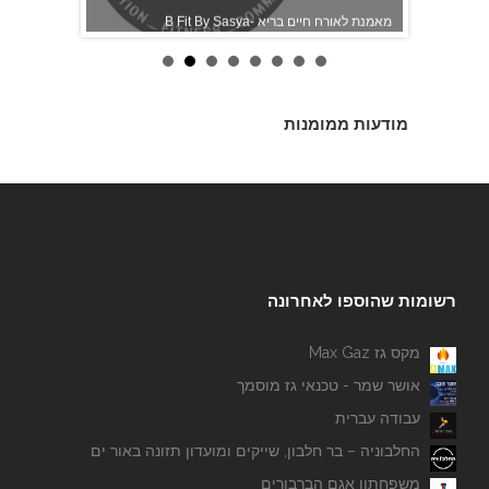
B Fit By Sasya- מאמנת לאורח חיים בריא
מודעות ממומנות
רשומות שהוספו לאחרונה
מקס גז Max Gaz
אושר שמר - טכנאי גז מוסמך
עבודה עברית
החלבוניה – בר חלבון, שייקים ומועדון תזונה באור ים
יודן ספרים
משפחתון אגם הברבורים