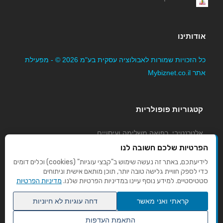
אודותינו
כל הזכויות שמורות לאבולוציה עסקית בע"מ 2026 © - מפעילת
אתר Mybiznet.co.il
כוח אדם "אספקת שירותים בע''מ"
קטגוריות פופולריות
אלטרנטיבי, רפואה משלימה ועיסויים
גני ילדים, משפחתונים וצהרונים
הפרטיות שלכם חשובה לנו
קוסמטיקה טיפוח ויופי
לידיעתכם, באתר זה נעשה שימוש ב"קבצי עוגיות" (cookies) וכלים דומים
כדי לספק חוויית גלישה טובה יותר, תוכן מותאם אישית וניתוחים
מורים לנהיגה
מוטי נאור - מורה לנהיגה לכל אזור גוש דן
סטטיסטיים. למידע נוסף עיינו במדיניות הפרטיות שלנו.
מדיניות הפרטיות
קראתי ואני מאשר
דחה עוגיות לא חיוניות
התאמת העדפות