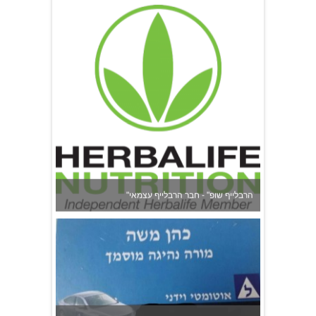
"הרבלייף שופ" - חבר הרבלייף עצמאי