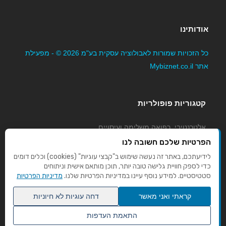
אודותינו
כל הזכויות שמורות לאבולוציה עסקית בע"מ 2026 © - מפעילת
אתר Mybiznet.co.il
קטגוריות פופולריות
אלטרנטיבי, רפואה משלימה ועיסויים
גני ילדים, משפחתונים וצהרונים
הפרטיות שלכם חשובה לנו
קוסמטיקה טיפוח ויופי
לידיעתכם, באתר זה נעשה שימוש ב"קבצי עוגיות" (cookies) וכלים דומים
כדי לספק חוויית גלישה טובה יותר, תוכן מותאם אישית וניתוחים
מורים לנהיגה
סטטיסטיים. למידע נוסף עיינו במדיניות הפרטיות שלנו.
מדיניות הפרטיות
קראתי ואני מאשר
דחה עוגיות לא חיוניות
התאמת העדפות