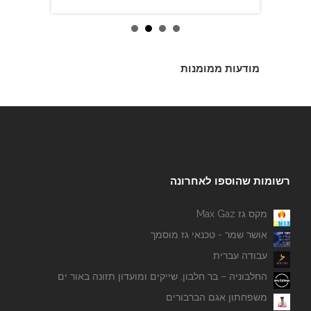
מודעות ממומנות
רשומות שהוספו לאחרונה
מקס גז Max Gaz
אושר שמר - טכנאי גז מוסמך
עבודה עברית
החלבוניה – בר חלבון, שייקים ומועדון תזונה באור ים
משפחתון אגם הברבורים