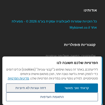
אודותינו
כל הזכויות שמורות לאבולוציה עסקית בע"מ 2026 © - מפעילת
אתר Mybiznet.co.il
קטגוריות פופולריות
אלטרנטיבי, רפואה משלימה ועיסויים
גני ילדים, משפחתונים וצהרונים
הפרטיות שלכם חשובה לנו
קוסמטיקה טיפוח ויופי
לידיעתכם, באתר זה נעשה שימוש ב"קבצי עוגיות" (cookies) וכלים דומים
כדי לספק חוויית גלישה טובה יותר, תוכן מותאם אישית וניתוחים
מורים לנהיגה
סטטיסטיים. למידע נוסף עיינו במדיניות הפרטיות שלנו.
מדיניות הפרטיות
קראתי ואני מאשר
דחה עוגיות לא חיוניות
התאמת העדפות
שנו העדפות פרטיות