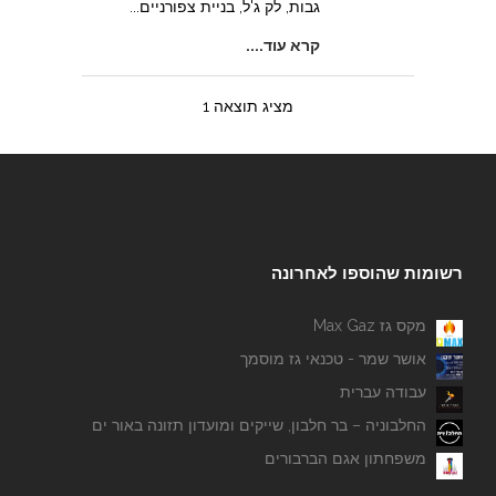
גבות, לק ג'ל, בניית צפורניים...
קרא עוד....
מציג תוצאה 1
רשומות שהוספו לאחרונה
מקס גז Max Gaz
אושר שמר - טכנאי גז מוסמך
עבודה עברית
החלבוניה – בר חלבון, שייקים ומועדון תזונה באור ים
משפחתון אגם הברבורים