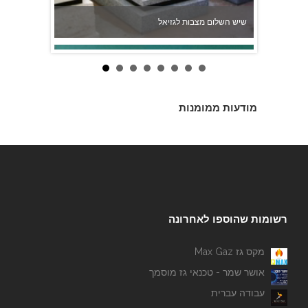
מודעות ממומנות
יודן ספרים
רשומות שהוספו לאחרונה
מקס גז Max Gaz
אושר שמר - טכנאי גז מוסמך
עבודה עברית
כוח אדם "אספקת שירותים בע''מ"