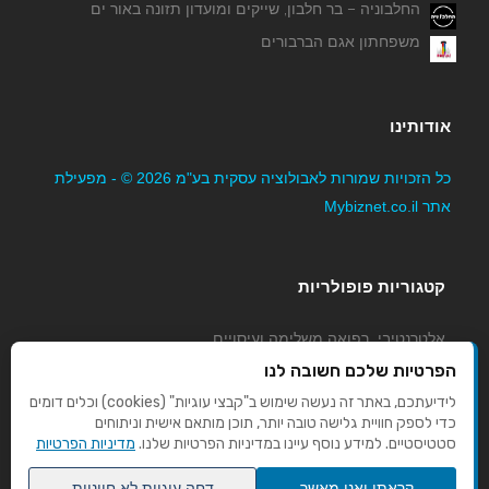
החלבוניה – בר חלבון, שייקים ומועדון תזונה באור ים
משפחתון אגם הברבורים
אודותינו
כל הזכויות שמורות לאבולוציה עסקית בע"מ 2026 © - מפעילת
אתר Mybiznet.co.il
B Fit By Sasya- מאמנת לאורח חיים בריא
קטגוריות פופולריות
אלטרנטיבי, רפואה משלימה ועיסויים
גני ילדים, משפחתונים וצהרונים
הפרטיות שלכם חשובה לנו
קוסמטיקה טיפוח ויופי
לידיעתכם, באתר זה נעשה שימוש ב"קבצי עוגיות" (cookies) וכלים דומים
כדי לספק חוויית גלישה טובה יותר, תוכן מותאם אישית וניתוחים
מורים לנהיגה
סטטיסטיים. למידע נוסף עיינו במדיניות הפרטיות שלנו.
מדיניות הפרטיות
תמר אלוני - מאמנת לאורח חיים בריא
קראתי ואני מאשר
דחה עוגיות לא חיוניות