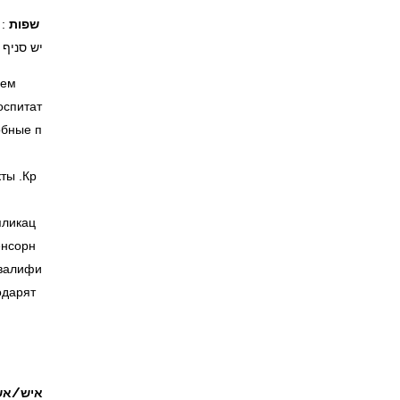
שפות
: 
יש סניף נו
шем
оспитат
обные п
ты .Кр
пликац
енсорн
Квалифи
одарят
איש/אש