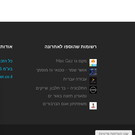
רשומות שהוספו לאחרונה
אודותי
מקס גז Max Gaz
כל הזכו
אושר שמר - טכנאי גז מוסמך
t.co.il
עבודה עברית
החלבוניה – בר חלבון, שייקים
ומועדון תזונה באור ים
משפחתון אגם הברבורים
שנו העדפות פרטיות