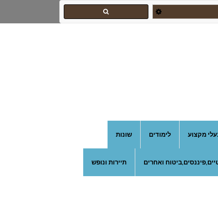
עלי מקצוע
לימודים
שונות
ים,פיננסים,ביטוח ואחרים
תיירות ונופש
צהרון בקרית אונו