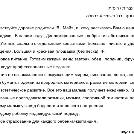
עברית / רוסית.
סף: רח' השומר 4 ברמלה.
вствуйте дорогие родители. Я Майя, и хочу рассказать Вам о на
садике . В нашем саду ; Дипломированные , добрые и заботливые в
 Уютные спальни с отдельными кроватками. Большие , чистые и уд
ения. Большая и красивая площадка (без песка). 4-
зовое питание. Готовим каждый день; завтрак, обед , полдник , фрук
 ведут профессиональные педагоги.
тия по ознакомлению с окружающим миром, рисование, лепка, ап
з бумаги, поделки из природных материалов, развитие моторики, с
 эстетическое развитие. Все это ваш малыш получает ежедневно. 
ванные преподаватели ритмики, музыки, спортивной гимнастики п
му малышу заряд бодрости и хорошего настроения.
ждому ребенку индивидуальный подход .
ое страхование для каждого ребенка+квитанция .
ת קשר