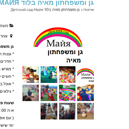
גן ומשפחתון מאיה בלוד ДЕТСКИЙ САД МАЙЯ
Home
>
גן ומשפחתון מאיה בלוד Детский сад Майя
משפח
אהרון לובל
גן משפחת
* גננות 
* חדרים נ
* מגרש מ
* חוגים 
* אוכל ביתי 4 פעמ
* גילאים : 3 חודשים ועד 
שעות פע
א-ה 7:00 עד 17:00 .
( עם אפשרות
ימי שישי : 7:00 עד 0