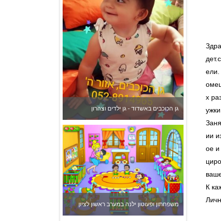
גן הכוכבים באשדוד - גן ילדים וצהרון
Здра
дет.
ели.
омещ
х ра
ужки
Заня
משפחתון ופעוטון ילנה במערב ראשון לציון
ии и
ое и
циро
ваше
К ка
Личн
צהרון בקרית אונו