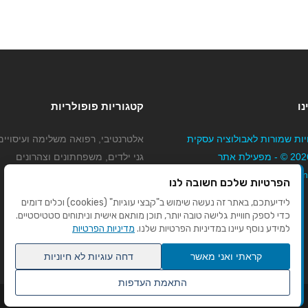
נו
קטגוריות פופולריות
יות שמורות לאבולוציה עסקית
אלטרנטיבי, רפואה משלימה ועיסויים
בע"מ 2026 © - מפעילת אתר
גני ילדים, משפחתונים וצהרונים
Mybizne
קוסמטיקה טיפוח ויופי
הפרטיות שלכם חשובה לנו
מורים לנהיגה
לידיעתכם, באתר זה נעשה שימוש ב"קבצי עוגיות" (cookies) וכלים דומים
כדי לספק חוויית גלישה טובה יותר, תוכן מותאם אישית וניתוחים סטטיסטיים.
למידע נוסף עיינו במדיניות הפרטיות שלנו.
מדיניות הפרטיות
קראתי ואני מאשר
דחה עוגיות לא חיוניות
התאמת העדפות