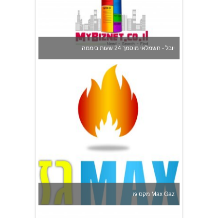
יובל - חשמלאי מוסמך 24 שעות ביממה
מקס גז Max Gaz