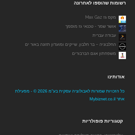
רשומות שהוספו לאחרונה
מקס גז Max Gaz
אושר שמר - טכנאי גז מוסמך
עבודה עברית
החלבוניה – בר חלבון, שייקים ומועדון תזונה באור ים
משפחתון אגם הברבורים
טכנו אלקטריק - כלי עבודה וציוד אספקה
אודותינו
כל הזכויות שמורות לאבולוציה עסקית בע"מ 2026 © - מפעילת
אתר Mybiznet.co.il
אושר שמר - טכנאי גז מוסמך
קטגוריות פופולריות