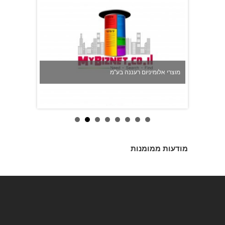
מוצרי אלומיניום רעננה בע"מ
מודעות ממומנות
טימר איבן - קבלן לעבודות אינסטלציה, מים וביוב