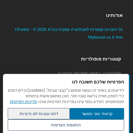
אודותינו
כל הזכויות שמורות לאבולוציה עסקית בע"מ 2026 © - מפעילת
אתר Mybiznet.co.il
קטגוריות פופולריות
אלטרנטיבי, רפואה משלימה ועיסויים
גני ילדים, משפחתונים וצהרונים
הפרטיות שלכם חשובה לנו
קוסמטיקה טיפוח ויופי
לידיעתכם, באתר זה נעשה שימוש ב"קבצי עוגיות" (cookies) וכלים דומים
כדי לספק חוויית גלישה טובה יותר, תוכן מותאם אישית וניתוחים
מורים לנהיגה
סטטיסטיים. למידע נוסף עיינו במדיניות הפרטיות שלנו.
מדיניות הפרטיות
קראתי ואני מאשר
דחה עוגיות לא חיוניות
התאמת העדפות
שנו העדפות פרטיות