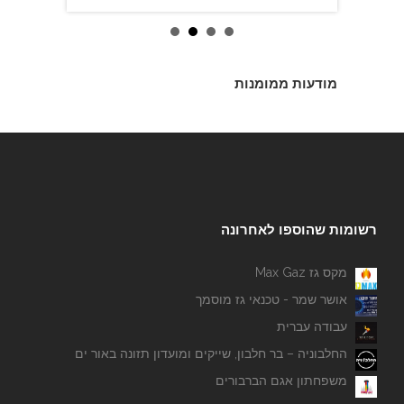
מודעות ממומנות
רשומות שהוספו לאחרונה
מקס גז Max Gaz
אושר שמר - טכנאי גז מוסמך
עבודה עברית
החלבוניה – בר חלבון, שייקים ומועדון תזונה באור ים
משפחתון אגם הברבורים