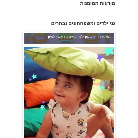
מודעות ממומנות
גני ילדים ומשפחתונים נבחרים
משפחתון ופעוטון ילנה במערב ראשון לציון