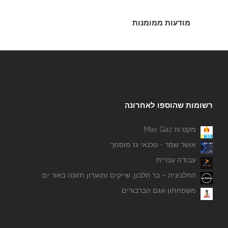
מודעות ממומנות
רשומות שהוספו לאחרונה
מקס גז Max Gaz
אושר שמר - טכנאי גז מוסמך
עבודה עברית
החלבוניה – בר חלבון, שייקים ומועדון תזונה באור ים
משפחתון אגם הברבורים