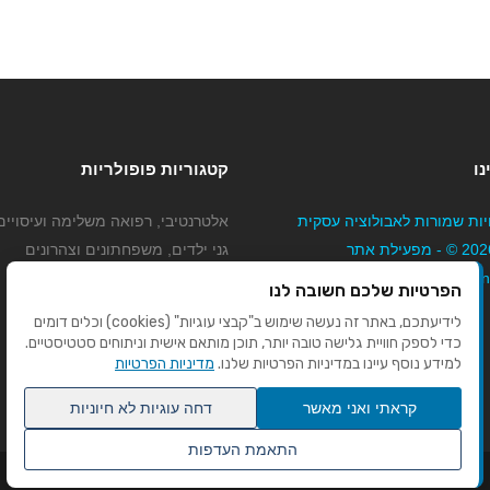
נו
קטגוריות פופולריות
יות שמורות לאבולוציה עסקית
אלטרנטיבי, רפואה משלימה ועיסויים
בע"מ 2026 © - מפעילת אתר
גני ילדים, משפחתונים וצהרונים
Mybizne
קוסמטיקה טיפוח ויופי
הפרטיות שלכם חשובה לנו
מורים לנהיגה
לידיעתכם, באתר זה נעשה שימוש ב"קבצי עוגיות" (cookies) וכלים דומים
כדי לספק חוויית גלישה טובה יותר, תוכן מותאם אישית וניתוחים סטטיסטיים.
למידע נוסף עיינו במדיניות הפרטיות שלנו.
מדיניות הפרטיות
קראתי ואני מאשר
דחה עוגיות לא חיוניות
התאמת העדפות