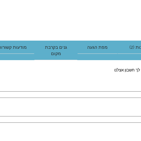
ת (2)
מפת הגעה
גנים בקרבת
מודעות קשורות
מקום
לך חשבון אצלנו