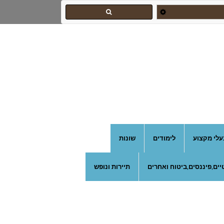
עלי מקצוע
לימודים
שונות
ים,פיננסים,ביטוח ואחרים
תיירות ונופש
צהרון בקרית אונו