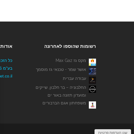
רשומות שהוספו לאחרונה
אודותי
מקס גז Max Gaz
כל הזכו
אושר שמר - טכנאי גז מוסמך
t.co.il
עבודה עברית
החלבוניה – בר חלבון, שייקים
ומועדון תזונה באור ים
משפחתון אגם הברבורים
שנו העדפות פרטיות