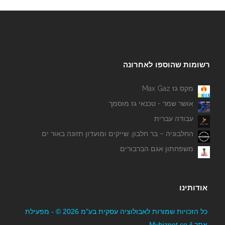
רשומות שהוספו לאחרונה
מקס גז Max Gaz
אושר שמר - טכנאי גז מוסמך
עבודה עברית
החלבוניה – בר חלבון, שייקים ומועדון תזונה באור ים
משפחתון אגם הברבורים
אודותינו
כל הזכויות שמורות לאבולוציה עסקית בע"מ 2026 © - מפעילת
אתר Mybiznet.co.il