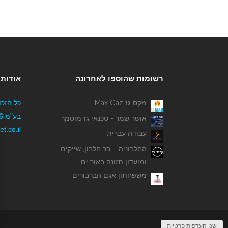
רשומות שהוספו לאחרונה
אודותי
מקס גז Max Gaz
כל הזכו
אושר שמר - טכנאי גז מוסמך
t.co.il
עבודה עברית
החלבוניה – בר חלבון, שייקים
ומועדון תזונה באור ים
משפחתון אגם הברבורים
שנו העדפות פרטיות