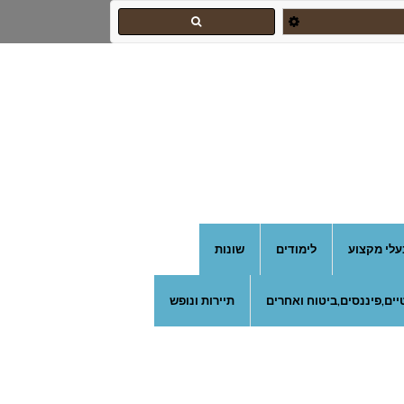
עלי מקצוע
לימודים
שונות
ים,פיננסים,ביטוח ואחרים
תיירות ונופש
צהרון בקרית אונו