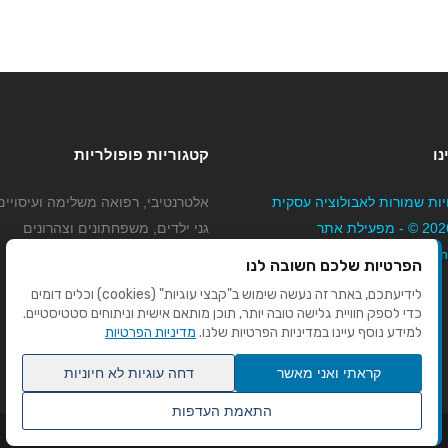
נו
קטגוריות פופולריות
יות שמורות לאבולוציה עסקית
אלטרנטיבי, רפואה משלימה ועיסויים
בע"מ 2026 © - מפעילת אתר
גני ילדים, משפחתונים וצהרונים
Mybizne
קוסמטיקה טיפוח ויופי
הפרטיות שלכם חשובה לנו
מורים לנהיגה
לידיעתכם, באתר זה נעשה שימוש ב"קבצי עוגיות" (cookies) וכלים דומים
כדי לספק חוויית גלישה טובה יותר, תוכן מותאם אישית וניתוחים סטטיסטיים.
למידע נוסף עיינו במדיניות הפרטיות שלנו.
מדיניות הפרטיות
קראתי ואני מאשר
דחה עוגיות לא חיוניות
התאמת העדפות