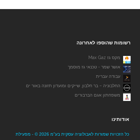
רשומות שהוספו לאחרונה
מקס גז Max Gaz
אושר שמר - טכנאי גז מוסמך
עבודה עברית
החלבוניה – בר חלבון, שייקים ומועדון תזונה באור ים
משפחתון אגם הברבורים
אודותינו
כל הזכויות שמורות לאבולוציה עסקית בע"מ 2026 © - מפעילת