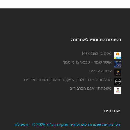
רשומות שהוספו לאחרונה
מקס גז Max Gaz
אושר שמר - טכנאי גז מוסמך
עבודה עברית
החלבוניה – בר חלבון, שייקים ומועדון תזונה באור ים
משפחתון אגם הברבורים
אודותינו
כל הזכויות שמורות לאבולוציה עסקית בע"מ 2026 © - מפעילת