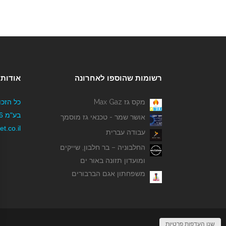
רשומות שהוספו לאחרונה
אודותי
מקס גז Max Gaz
כל הזכו
אושר שמר - טכנאי גז מוסמך
t.co.il
עבודה עברית
החלבוניה – בר חלבון, שייקים
ומועדון תזונה באור ים
משפחתון אגם הברבורים
שנו העדפות פרטיות