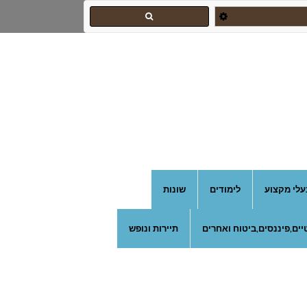
עלי מקצוע
לימודים
שונות
ים,פיננסים,ביטוח ואחרים
תיירות ונופש
צהרון בקרית אונו