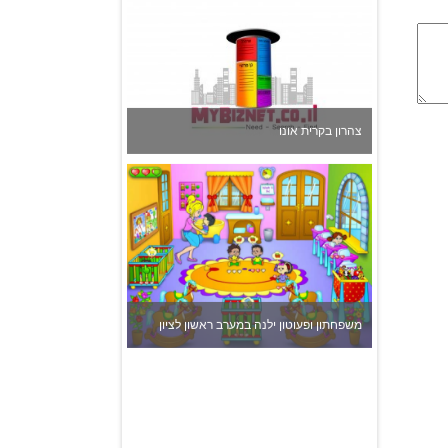
משפחתון ופעוטון ילנה במערב ראשון לציון