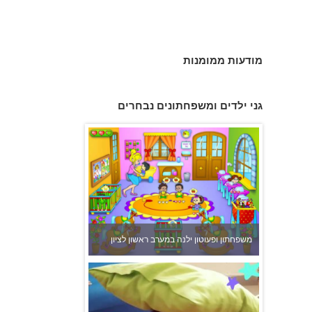
מודעות ממומנות
גני ילדים ומשפחתונים נבחרים
משפחתון ופעוטון ילנה במערב ראשון לציון