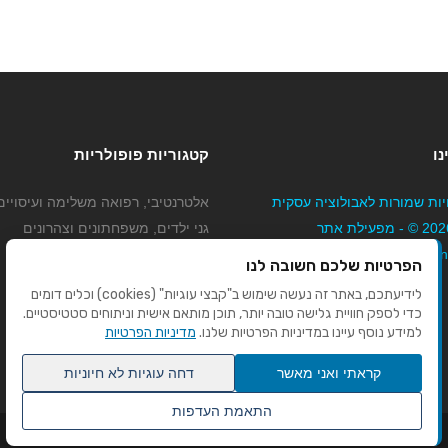
נו
קטגוריות פופולריות
יות שמורות לאבולוציה עסקית
אלטרנטיבי, רפואה משלימה ועיסויים
בע"מ 2026 © - מפעילת אתר
גני ילדים, משפחתונים וצהרונים
Mybizne
קוסמטיקה טיפוח ויופי
הפרטיות שלכם חשובה לנו
מורים לנהיגה
לידיעתכם, באתר זה נעשה שימוש ב"קבצי עוגיות" (cookies) וכלים דומים
כדי לספק חוויית גלישה טובה יותר, תוכן מותאם אישית וניתוחים סטטיסטיים.
למידע נוסף עיינו במדיניות הפרטיות שלנו.
מדיניות הפרטיות
קראתי ואני מאשר
דחה עוגיות לא חיוניות
התאמת העדפות