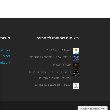
רשומות שהוספו לאחרונה
אודותי
מקס גז Max Gaz
כל הזכו
אושר שמר - טכנאי גז מוסמך
t.co.il
עבודה עברית
החלבוניה – בר חלבון, שייקים
ומועדון תזונה באור ים
משפחתון אגם הברבורים
שנו העדפות פרטיות