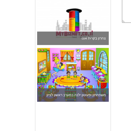
משפחתון ופעוטון ילנה במערב ראשון לציון