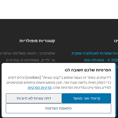
נו
קטגוריות פופולריות
יות שמורות לאבולוציה עסקית
אלטרנטיבי, רפואה משלימה ועיסויים
בע"מ 2026 © - מפעילת אתר
גני ילדים, משפחתונים וצהרונים
Mybizne
קוסמטיקה טיפוח ויופי
הפרטיות שלכם חשובה לנו
מורים לנהיגה
לידיעתכם, באתר זה נעשה שימוש ב"קבצי עוגיות" (cookies) וכלים דומים
כדי לספק חוויית גלישה טובה יותר, תוכן מותאם אישית וניתוחים סטטיסטיים.
למידע נוסף עיינו במדיניות הפרטיות שלנו.
מדיניות הפרטיות
קראתי ואני מאשר
דחה עוגיות לא חיוניות
התאמת העדפות