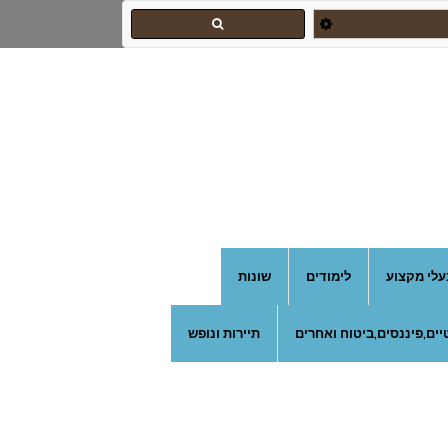
עלי מקצוע
לימודים
שונות
ים,פיננסים,ביטוח ואחרים
תיירות ונופש