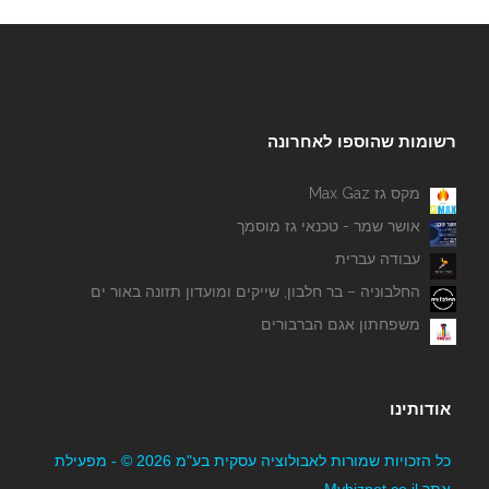
רשומות שהוספו לאחרונה
מקס גז Max Gaz
אושר שמר - טכנאי גז מוסמך
עבודה עברית
החלבוניה – בר חלבון, שייקים ומועדון תזונה באור ים
משפחתון אגם הברבורים
אודותינו
כל הזכויות שמורות לאבולוציה עסקית בע"מ 2026 © - מפעילת