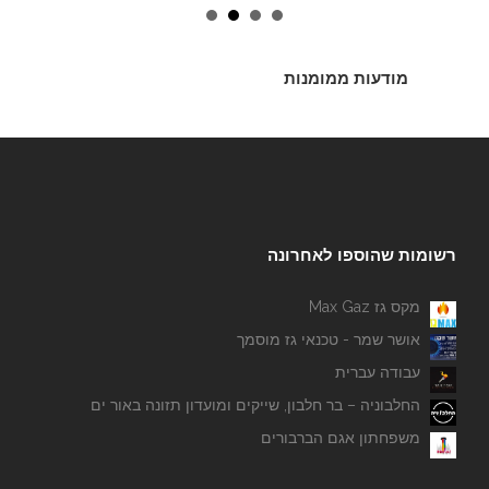
מודעות ממומנות
רשומות שהוספו לאחרונה
מקס גז Max Gaz
אושר שמר - טכנאי גז מוסמך
עבודה עברית
החלבוניה – בר חלבון, שייקים ומועדון תזונה באור ים
משפחתון אגם הברבורים