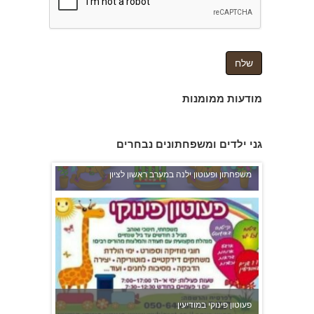
מודעות ממומנות
גני ילדים ומשפחתונים נבחרים
משפחתון ופעוטון ילנה במערב ראשון לציון
פעוטון פינוקי במודיעין