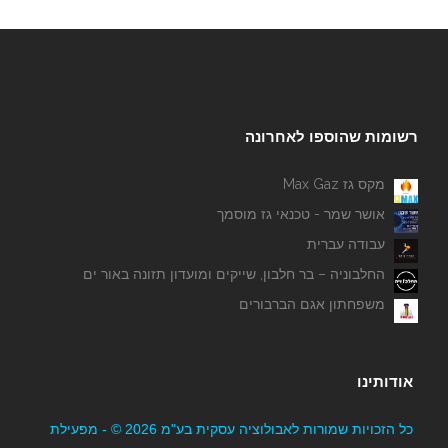
רשומות שהוספו לאחרונה
מקס גז Max Gaz
אושר שמר - טכנאי גז מוסמך
עבודה עברית
החלבוניה – בר חלבון, שייקים ומועדון תזונה באור ים
משפחתון אגם הברבורים
אודותינו
כל הזכויות שמורות לאבולוציה עסקית בע"מ 2026 © - מפעילת