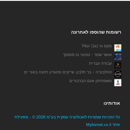
רשומות שהוספו לאחרונה
מקס גז Max Gaz
אושר שמר - טכנאי גז מוסמך
עבודה עברית
החלבוניה – בר חלבון, שייקים ומועדון תזונה באור ים
משפחתון אגם הברבורים
אודותינו
כל הזכויות שמורות לאבולוציה עסקית בע"מ 2026 © - מפעילת
אתר Mybiznet.co.il