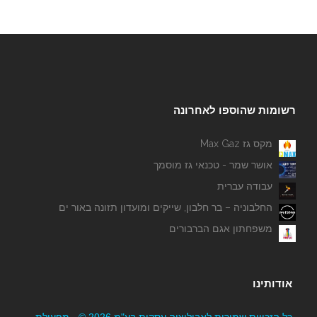
רשומות שהוספו לאחרונה
מקס גז Max Gaz
אושר שמר - טכנאי גז מוסמך
עבודה עברית
החלבוניה – בר חלבון, שייקים ומועדון תזונה באור ים
משפחתון אגם הברבורים
אודותינו