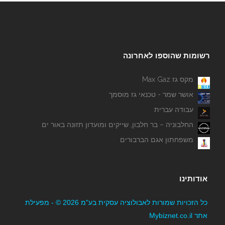
רשומות שהוספו לאחרונה
מקס גז Max Gaz
אושר שמר - טכנאי גז מוסמך
עבודה עברית
החלבוניה – בר חלבון, שייקים ומועדון תזונה באור ים
משפחתון אגם הברבורים
אודותינו
כל הזכויות שמורות לאבולוציה עסקית בע"מ 2026 © - מפעילת
אתר Mybiznet.co.il