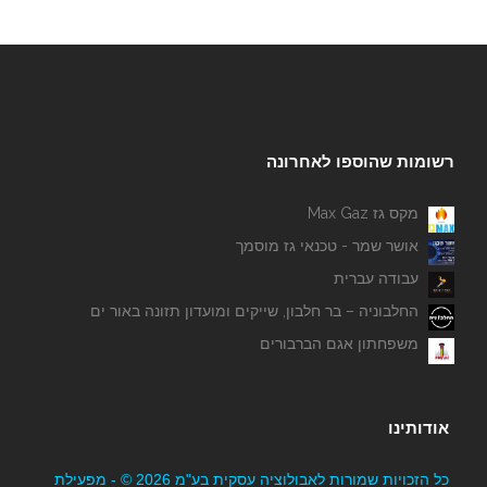
רשומות שהוספו לאחרונה
מקס גז Max Gaz
אושר שמר - טכנאי גז מוסמך
עבודה עברית
החלבוניה – בר חלבון, שייקים ומועדון תזונה באור ים
משפחתון אגם הברבורים
אודותינו
כל הזכויות שמורות לאבולוציה עסקית בע"מ 2026 © - מפעילת