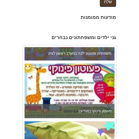
מודעות ממומנות
גני ילדים ומשפחתונים נבחרים
משפחתון ופעוטון ילנה במערב ראשון לציון
פעוטון פינוקי במודיעין