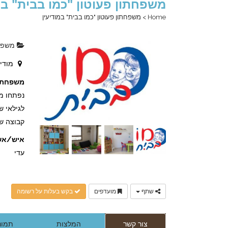
משפחתון פעוטון "כמו בבית" במ
Home
>
משפחתון פעוטון "כמו בבית" במודיעין
משפחת
מודיע
משפחתון
נפתחו מק
לגילאי ש
קבוצה של
איש/אש
עדי
שתף
מועדפים
בקש בעלות על רשומה
צור קשר
המלצות
תמונו