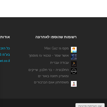
רשומות שהוספו לאחרונה
אודותי
מקס גז Max Gaz
כל הזכו
אושר שמר - טכנאי גז מוסמך
t.co.il
עבודה עברית
החלבוניה – בר חלבון, שייקים
ומועדון תזונה באור ים
משפחתון אגם הברבורים
שנו העדפות פרטיות