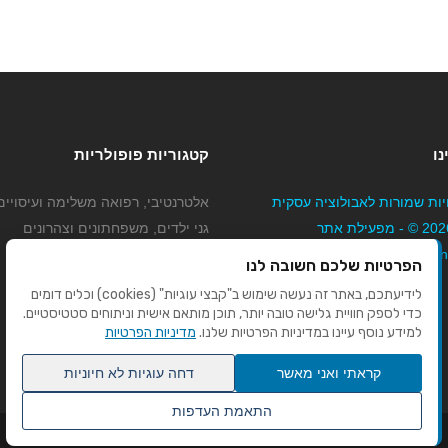
נו
קטגוריות פופולריות
יות שמורות לאבולוציה עסקית
אלטרנטיבי, רפואה משלימה ועיסויים
בע"מ 2026 © - מפעילת אתר
גני ילדים, משפחתונים וצהרונים
Mybizne
קוסמטיקה טיפוח ויופי
הפרטיות שלכם חשובה לנו
מורים לנהיגה
לידיעתכם, באתר זה נעשה שימוש ב"קבצי עוגיות" (cookies) וכלים דומים
כדי לספק חוויית גלישה טובה יותר, תוכן מותאם אישית וניתוחים סטטיסטיים.
למידע נוסף עיינו במדיניות הפרטיות שלנו.
מדיניות הפרטיות
קראתי ואני מאשר
דחה עוגיות לא חיוניות
התאמת העדפות