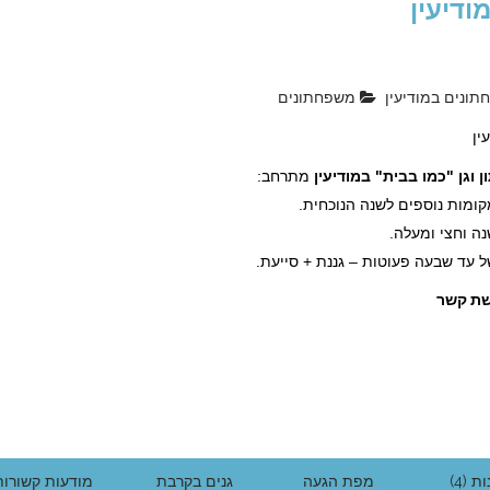
ודיעין
ונים במודיעין
משפחתונים
ין
 וגן "כמו בבית"
במודיעין
מתרחב:
ומות נוספים לשנה הנוכחית.
נה וחצי ומעלה.
 עד שבעה פעוטות – גננת + סייעת.
ת קשר
ת (4)
מפת הגעה
גנים בקרבת
מודעות קשורות