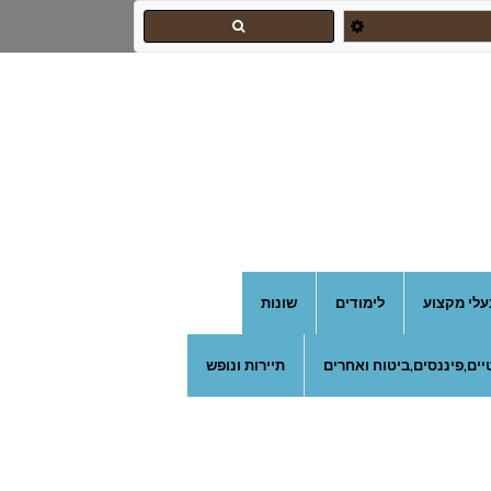
עלי מקצוע
לימודים
שונות
ים,פיננסים,ביטוח ואחרים
תיירות ונופש