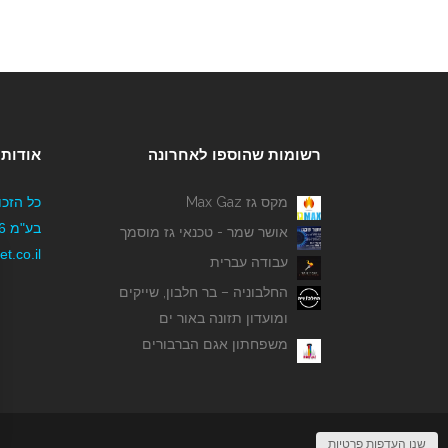
רשומות שהוספו לאחרונה
אודותי
מקס גז Max Gaz
כל הזכו
אושר שמר - טכנאי גז מוסמך
t.co.il
עבודה עברית
החלבוניה – בר חלבון, שייקים
ומועדון תזונה באור ים
משפחתון אגם הברבורים
שנו העדפות פרטיות