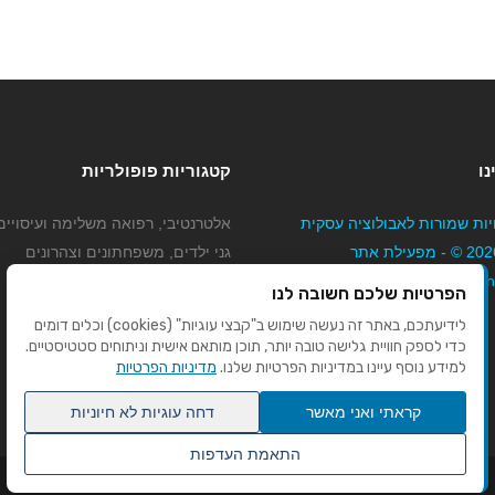
נו
קטגוריות פופולריות
יות שמורות לאבולוציה עסקית
אלטרנטיבי, רפואה משלימה ועיסויים
בע"מ 2026 © - מפעילת אתר
גני ילדים, משפחתונים וצהרונים
Mybizne
קוסמטיקה טיפוח ויופי
הפרטיות שלכם חשובה לנו
מורים לנהיגה
לידיעתכם, באתר זה נעשה שימוש ב"קבצי עוגיות" (cookies) וכלים דומים
כדי לספק חוויית גלישה טובה יותר, תוכן מותאם אישית וניתוחים סטטיסטיים.
למידע נוסף עיינו במדיניות הפרטיות שלנו.
מדיניות הפרטיות
קראתי ואני מאשר
דחה עוגיות לא חיוניות
התאמת העדפות