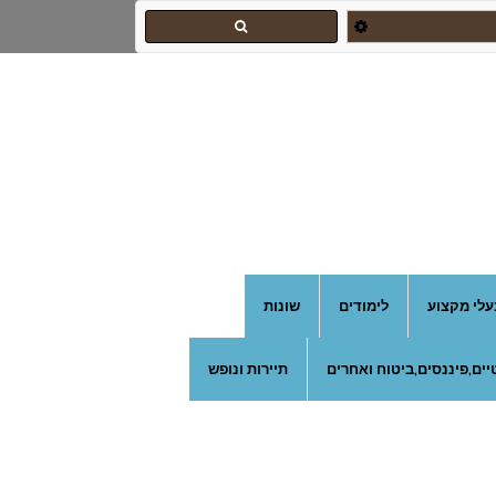
עלי מקצוע
לימודים
שונות
ים,פיננסים,ביטוח ואחרים
תיירות ונופש
צהרון בקרית אונו