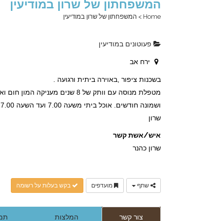
המשפחתון של שרון במודיעין
Home
>
המשפחתון של שרון במודיעין
פעוטונים במודיעין
ירח אב
בשכנות ציפור ,באוירה ביתית ורגועה .
מטפלת מנוסה עם וותק של 8 שנים מעניקה המון חום ואהבה ל 5 פעוטות מגיל 3 חודשים ועד שנה
ושמונה חודשים. אוכל ביתי משעה 7.00 ועד השעה 17.00
שרון
איש/אשת קשר
שרון כהנר
שתף
מועדפים
בקש בעלות על רשומה
צור קשר
המלצות
תמו