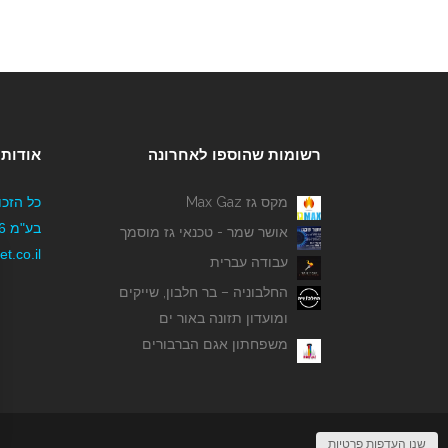
רשומות שהוספו לאחרונה
אודותי
מקס גז Max Gaz
כל הזכו
אושר שמר - טכנאי גז מוסמך
t.co.il
עבודה עברית
החלבוניה – בר חלבון, שייקים
ומועדון תזונה באור ים
משפחתון אגם הברבורים
שנו העדפות פרטיות