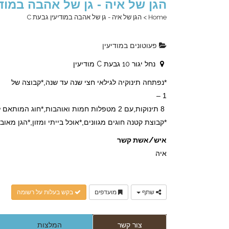
הגן של איה - גן של אהבה במודי
Home
>
הגן של איה - גן של אהבה במודיעין גבעת C
פעוטונים במודיעין
נחל יגור 10 גבעת C מודיעין
*נפתחה תינוקיה לגילאי חצי שנה עד שנה,*קבוצה של
1 –
8 תינוקות,עם 2 מטפלות חמות ואוהבות,*חוג 
*קבוצת קטנה חוגים מגוונים,*אוכל בייתי ומזון,*הגן מאובזר
איש/אשת קשר
איה
שתף
מועדפים
בקש בעלות על רשומה
צור קשר
המלצות