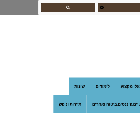
צהרון בקרית אונו
עלי מקצוע
לימודים
שונות
ים,פיננסים,ביטוח ואחרים
תיירות ונופש