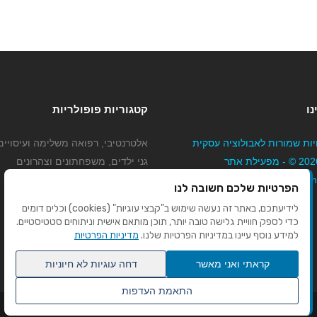
נו
קטגוריות פופולריות
יות שמורות לאבולוציה עסקית
אלטרנטיבי, רפואה משלימה ועיסויים
בע"מ 2026 © - מפעילת אתר
גני ילדים, משפחתונים וצהרונים
Mybizne
קוסמטיקה טיפוח ויופי
הפרטיות שלכם חשובה לנו
מורים לנהיגה
לידיעתכם, באתר זה נעשה שימוש ב"קבצי עוגיות" (cookies) וכלים דומים
כדי לספק חוויית גלישה טובה יותר, תוכן מותאם אישית וניתוחים סטטיסטיים.
למידע נוסף עיינו במדיניות הפרטיות שלנו.
מדיניות הפרטיות
קראתי ואני מאשר
דחה עוגיות לא חיוניות
התאמת העדפות