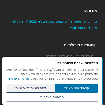
אודותינו
כל הזכויות שמורות לאבולוציה עסקית בע"מ 2026 © - מפעילת
אתר Mybiznet.co.il
קטגוריות פופולריות
אלטרנטיבי, רפואה משלימה ועיסויים
גני ילדים, משפחתונים וצהרונים
הפרטיות שלכם חשובה לנו
קוסמטיקה טיפוח ויופי
לידיעתכם, באתר זה נעשה שימוש ב"קבצי עוגיות" (cookies) וכלים דומים
כדי לספק חוויית גלישה טובה יותר, תוכן מותאם אישית וניתוחים
מורים לנהיגה
סטטיסטיים. למידע נוסף עיינו במדיניות הפרטיות שלנו.
מדיניות הפרטיות
קראתי ואני מאשר
דחה עוגיות לא חיוניות
התאמת העדפות
שנו העדפות פרטיות