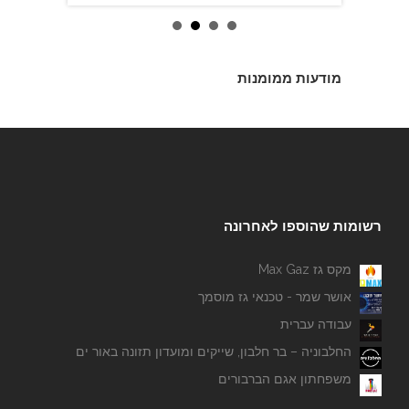
מודעות ממומנות
רשומות שהוספו לאחרונה
מקס גז Max Gaz
אושר שמר - טכנאי גז מוסמך
עבודה עברית
החלבוניה – בר חלבון, שייקים ומועדון תזונה באור ים
משפחתון אגם הברבורים