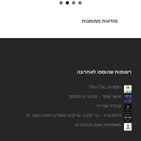
מודעות ממומנות
רשומות שהוספו לאחרונה
מקס גז Max Gaz
אושר שמר - טכנאי גז מוסמך
עבודה עברית
החלבוניה – בר חלבון, שייקים ומועדון תזונה באור ים
משפחתון אגם הברבורים