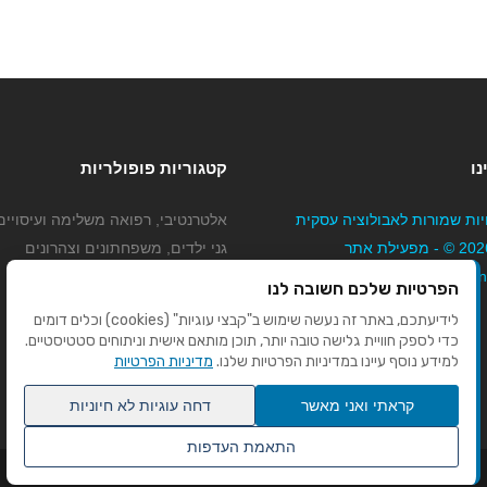
נו
קטגוריות פופולריות
יות שמורות לאבולוציה עסקית
אלטרנטיבי, רפואה משלימה ועיסויים
בע"מ 2026 © - מפעילת אתר
גני ילדים, משפחתונים וצהרונים
Mybizne
קוסמטיקה טיפוח ויופי
הפרטיות שלכם חשובה לנו
מורים לנהיגה
לידיעתכם, באתר זה נעשה שימוש ב"קבצי עוגיות" (cookies) וכלים דומים
כדי לספק חוויית גלישה טובה יותר, תוכן מותאם אישית וניתוחים סטטיסטיים.
למידע נוסף עיינו במדיניות הפרטיות שלנו.
מדיניות הפרטיות
קראתי ואני מאשר
דחה עוגיות לא חיוניות
התאמת העדפות