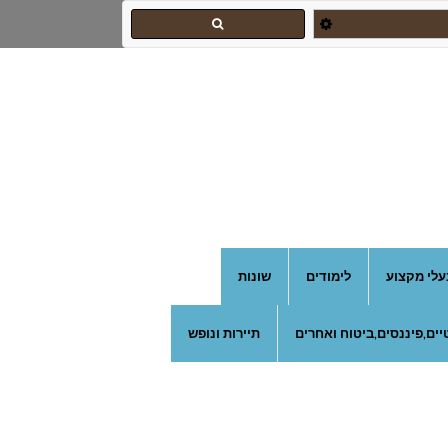
עלי מקצוע
לימודים
שונות
ים,פיננסים,ביטוח ואחרים
תיירות ונופש