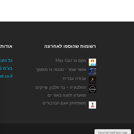
רשומות שהוספו לאחרונה
אודותי
מקס גז Max Gaz
כל הזכו
אושר שמר - טכנאי גז מוסמך
t.co.il
עבודה עברית
החלבוניה – בר חלבון, שייקים
ומועדון תזונה באור ים
משפחתון אגם הברבורים
שנו העדפות פרטיות