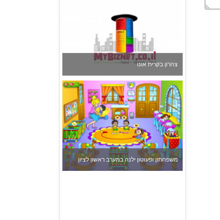
צהרון בקרית אונו
משפחתון ופעוטון ילנה במערב ראשון לציון