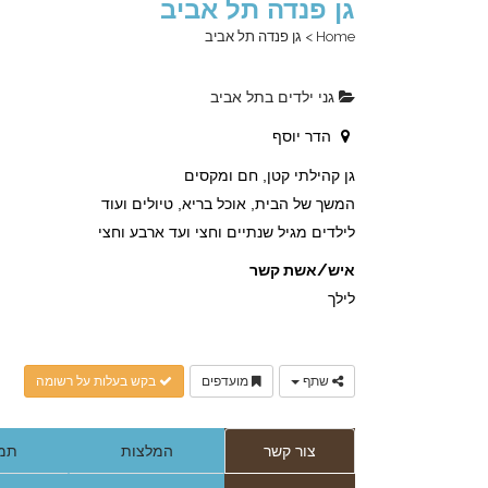
גן פנדה תל אביב
Home
>
גן פנדה תל אביב
גני ילדים בתל אביב
הדר יוסף
גן קהילתי קטן, חם ומקסים
המשך של הבית, אוכל בריא, טיולים ועוד
לילדים מגיל שנתיים וחצי ועד ארבע וחצי
איש/אשת קשר
לילך
שתף
מועדפים
בקש בעלות על רשומה
צור קשר
המלצות
תמו